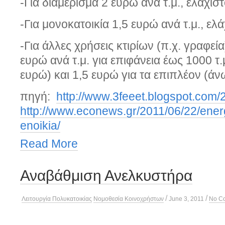
-Για διαμέρισμα 2 ευρώ ανά τ.μ., ελάχι
-Για μονοκατοικία 1,5 ευρώ ανά τ.μ., ελ
-Για άλλες χρήσεις κτιρίων (π.χ. γραφεία)
ευρώ ανά τ.μ. για επιφάνεια έως 1000 τ.
ευρώ) και 1,5 ευρώ για τα επιπλέον (άνω
πηγή:
http://www.3feeet.blogspot.com/
http://www.econews.gr/2011/06/22/energ
enoikia/
Read More
Αναβάθμιση Ανελκυστήρα
/
/
Λειτουργία Πολυκατοικίας
Νομοθεσία Κοινοχρήστων
June 3, 2011
No C