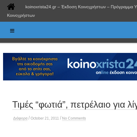
koinoxrista24.gr – Έκδοση Κοινοχρήστων – Πρόγραμμα 
Κοινοχρήστων
Τιμές “φωτιά”, πετρέλαιο για λ
/
/
Διάφορα
October 21, 2011
No Comments