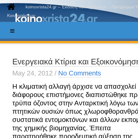
koinoxrista24.gr – Έκδοση Κοινοχρήστων – Πρόγραμμα 
Κοινοχρήστων
Ενεργειακά Κτίρια και Εξοικονόμησ
May 24, 2012
/
No Comments
Η κλιματική αλλαγή άρχισε να απασχολεί
διάφορους επιστήμονες διαπιστώθηκε πρι
τρύπα όζοντος στην Ανταρκτική λόγω τ
πτητικών ουσιών όπως
χλωροφθορανθρά
συστατικά εντομοκτόνων και άλλων εκπ
της χημικής βιομηχανίας. Έπειτα
παρατηρήθηκε προοδευτική αύξηση της