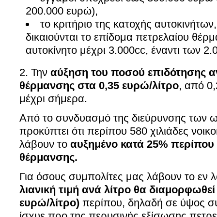
200.000 ευρώ),
το κριτήριο της κατοχής αυτοκινήτων
δικαιούνται το επίδομα πετρελαίου θέρ
αυτοκίνητο μέχρι 3.000cc, έναντι των 2.
2. Την
αύξηση του ποσού επιδότησης α
θέρμανσης στα 0,35 ευρώ/λίτρο
, από 0
μέχρι σήμερα.
Από το συνδυασμό της διεύρυνσης των ω
προκύπτει ότι περίπου 580 χιλιάδες νοικ
λάβουν το
αυξημένο κατά 25% περίπου
θέρμανσης.
Για όσους συμπολίτες μας λάβουν το εν
λιανική τιμή ανά λίτρο θα διαμορφωθεί
ευρώ
/λίτρο)
περίπου, δηλαδή σε ύψος συ
ίσχυε προ της περυσινής εξίσωσης πετρε