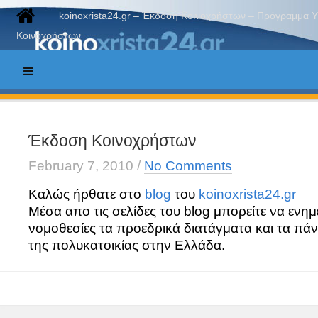
koinoxrista24.gr – Έκδοση Κοινοχρήστων – Πρόγραμμα 
Κοινοχρήστων
Έκδοση Κοινοχρήστων
February 7, 2010
/
No Comments
Καλώς ήρθατε στο
blog
του
koinoxrista24.gr
Μέσα απο τις σελίδες του blog μπορείτε να ενημ
νομοθεσίες τα προεδρικά διατάγματα και τα πάντ
της πολυκατοικίας στην Ελλάδα.