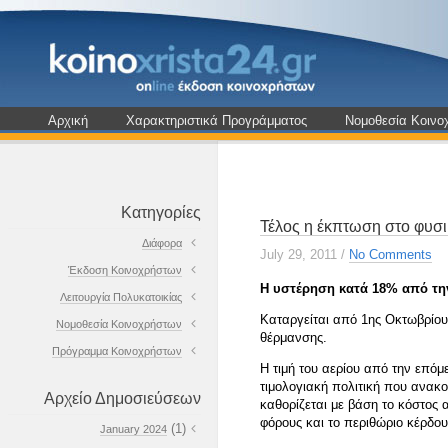
Αρχική
Χαρακτηριστικά Προγράμματος
Νομοθεσία Κοινο
Κατηγορίες
Τέλος η έκπτωση στο φυσι
Διάφορα
July 29, 2011
/
No Comments
Έκδοση Κοινοχρήστων
Η υστέρηση κατά 18% από την
Λειτουργία Πολυκατοικίας
Καταργείται από 1ης Οκτωβρίου 
Νομοθεσία Κοινοχρήστων
θέρμανσης.
Πρόγραμμα Κοινοχρήστων
Η τιμή του αερίου από την επόμ
τιμολογιακή πολιτική που ανακο
Αρχείο Δημοσιεύσεων
καθορίζεται με βάση το κόστος
φόρους και το περιθώριο κέρδου
(1)
January 2024