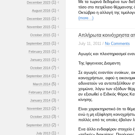
Με τα τωρινά δεδομένα των διεθ
(1)
December 2023
τόσο στο πετρέλαιο θέρμανσης 
(1)
August 2016
Οκτώβριο η αλλαγή της τιμολογι
(more…)
(1)
December 2015
(1)
November 2015
Απλήρωτα κοινόχρηστα απ
(1)
October 2015
(1)
July 11, 2011
/
No Comments
September 2015
(1)
February 2015
Αγωγές και πλειστηριασμοί εναντ
(1)
January 2015
Της Ιφιγενειας Διαμαντη
(7)
October 2014
Σε αγωγές εναντίον ενοίκων, ακ
(1)
September 2014
κοινοχρήστων, αφού η οικονομικ
αδυνατούν να αντεπεξέλθουν στ
(5)
March 2014
χειμώνα, λόγω των εξόδων θέρμ
(1)
February 2014
αν εξισωθεί ο Ειδικός Φόρος Κ
κίνησης.
(3)
January 2014
(2)
November 2013
Είναι χαρακτηριστικό ότι το θέ
ενώ η μη εξόφληση κοινοχρήστων
(3)
October 2013
πολλές από τις οποίες έβαλαν λ
(2)
September 2013
Ενα άλλο ενδιαφέρον στοιχείο έ
(1)
July 2013
«ταξικές» διακρίσεις. Παρόμοιες