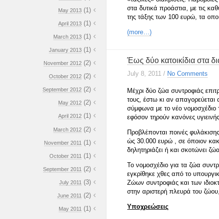
στα δυτικά προάστια, με τις κα
(1)
May 2013
της τάξης των 100 ευρώ, τα οπ
(1)
April 2013
(more…)
(1)
March 2013
(1)
January 2013
Έως δύο κατοικίδια στα δ
(2)
November 2012
July 8, 2011
/
No Comments
(2)
October 2012
(2)
September 2012
Μέχρι δύο ζώα συντροφιάς επιτρ
τους, έστω κι αν απαγορεύεται 
(2)
May 2012
σύμφωνα με το νέο νομοσχέδιο 
(1)
April 2012
εφόσον τηρούν κανόνες υγιεινής
(2)
March 2012
Προβλέπονται ποινές φυλάκισης
ώς 30.000 ευρώ , σε όποιον κακ
(1)
November 2011
δηλητηριάζει ή και σκοτώνει ζώ
(1)
October 2011
Το νομοσχέδιο για τα ζώα συντ
(2)
September 2011
εγκρίθηκε χθες από το υπουργι
(3)
Ζώων συντροφιάς και των ιδιοκ
July 2011
στην αριστερή πλευρά του ζώου
(2)
June 2011
Υποχρεώσεις
(1)
May 2011