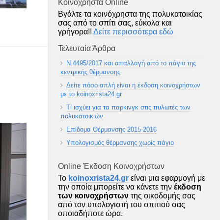
Κοινοχρηστα Online
Βγάλτε τα κοινόχρηστα της πολυκατοικίας
σας από το σπίτι σας, εύκολα και
γρήγορα!!
Δείτε περισσότερα εδώ
Τελευταία Άρθρα
Ν.4495/2017 και απαλλαγή από το πάγιο της
κεντρικής θέρμανσης
Δείτε πόσο απλή είναι η έκδοση κοινοχρήστων
με το koinoxrista24.gr
Τί ισχύει για τα παρκινγκ στις πυλωτές των
πολυκατοικιών
Επίδομα Θέρμανσης 2015-2016
Υπολογισμός θέρμανσης χωρίς πάγιο
Online Έκδοση Κοινοχρήστων
To
koinoxrista24.gr
είναι μια εφαρμογή με
την οποία μπορείτε να κάνετε την
έκδοση
των κοινοχρήστων
της οικοδομής σας
από τον υπολογιστή του σπιτιού σας
οποιαδήποτε ώρα.