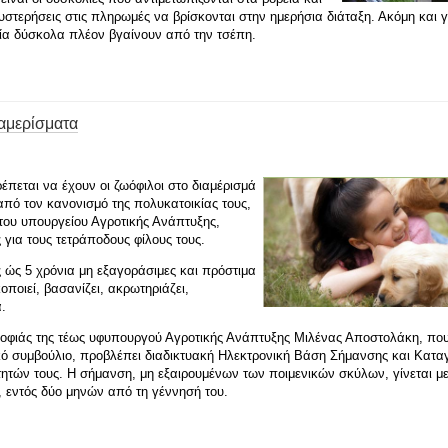
θυστερήσεις στις πληρωμές να βρίσκονται στην ημερήσια διάταξη. Ακόμη και 
οία δύσκολα πλέον βγαίνουν από την τσέπη.
ιαμερίσματα
έπεται να έχουν οι ζωόφιλοι στο διαμέρισμά
από τον κανονισμό της πολυκατοικίας τους,
του υπουργείου Αγροτικής Ανάπτυξης,
 για τους τετράποδους φίλους τους.
 ώς 5 χρόνια μη εξαγοράσιμες και πρόστιμα
οποιεί, βασανίζει, ακρωτηριάζει,
α.
ροφιάς της τέως υφυπουργού Αγροτικής Ανάπτυξης Μιλένας Αποστολάκη, πο
κό συμβούλιο, προβλέπει διαδικτυακή Ηλεκτρονική Βάση Σήμανσης και Κατ
τητών τους. Η σήμανση, μη εξαιρουμένων των ποιμενικών σκύλων, γίνεται με
, εντός δύο μηνών από τη γέννησή του.