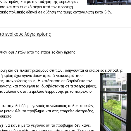
νών τιμών, και με την αύξηση της φορολογίας
όσο και στο φυσικό αέριο από τον προσεχή
ακής πολιτικής οδηγεί σε αύξηση της τιμής καταναλωτή κατά 5 %.
ό ενοίκους λόγω κρίσης
ίον οφειλετών από τις εταιρείες διαχείρισης
όμη και σε πλειστηριασμούς σπιτιών, οδηγούνται οι εταιρείες είσπραξης
ή κρίση έχει «γονατίσει» αρκετά νοικοκυριά που
ις υποχρεώσεις τους. Η κατάσταση επιβαρύνθηκε τον
ανσης και προμηνύεται δυσβάσταχτη σε τέσσερις μήνες,
ατανάλωσης στο πετρέλαιο θέρμανσης με το πετρέλαιο
μα απασχολεί ήδη… γενικές συνελεύσεις πολυκατοικιών,
 μετακυλίει το πρόβλημα και στις εταιρείες είσπραξης,
ουκέτο.
χει να κάνει με το γεγονός ότι το πρόβλημα δεν κάνει
 είναι οι δυσκολίες που αντιμετωπίζονται στα βόρεια και