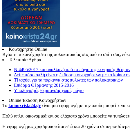
Κοινοχρηστα Online
Βγάλτε τα κοινόχρηστα της πολυκατοικίας σας από το σπίτι σας, εύκ
Τελευταία Άρθρα
Ν.4495/2017 και απαλλαγή από το πάγιο της κεντρικής θέρμα
Δείτε πόσο απλή είναι η έκδοση κοινοχρήστων με το koinoxris
Τί ισχύει για τα παρκινγκ στις πυλωτές των πολυκατοικιών
Επίδομα Θέρμανσης 2015-2016
Υπολογισμός θέρμανσης χωρίς πάγιο
Online Έκδοση Κοινοχρήστων
To
koinoxrista24.gr
είναι μια εφαρμογή με την οποία μπορείτε να κ
Πολύ απλά, οικονομικά και σε ελάχιστο χρόνο μπορείτε να τυπώσετε
Η εφαρμογή μας χρησιμοποιείται εδώ και 20 χρόνια σε περισσότερε