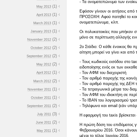
- Τα ονοματεπώνυμα των ενοίκ
(1)
May 2013
Εφόσον γίνουν οι αιτήσεις από 
(1)
April 2013
ΠΡΟΣΟΧΗ: Αφού πατηθεί το κουμ
ονοματεπώνυμα, κλπ.
(1)
March 2013
(1)
January 2013
Οι πολυκατοικίες που μπήκαν σ
μόνο σε περίπτωση αλλαγής ενοί
(2)
November 2012
2ο Στάδιο: Ο κάθε ένοικος θα π
(2)
October 2012
αίτηση μπορεί να γίνει και από
(2)
September 2012
- Τους κωδικούς εισόδου στο ta
(2)
May 2012
ειδοποίησης ενός εκ των εκκαθ
(1)
- Τον ΑΦΜ του διαχειριστή
April 2012
- Τον αριθμό παροχής της κοιν
(2)
March 2012
- Τον αριθμό παροχής της ΔΕΗ τ
(1)
- Τα τετραγωνικά μέτρα του δια
November 2011
- Τον ΑΦΜ του ιδιοκτήτη σε περί
(1)
October 2011
- Το IBAN του λογαριασμού τραπ
(2)
- Τηλέφωνο και email (εάν υπάρ
September 2011
(3)
July 2011
Η εφαρμογή του taxis βρίσκεται
(2)
June 2011
Η πρώτη δόση του επιδόματος γι
Φεβρουαρίου 2016. Όσοι κάνουν
(1)
May 2011
μέχρι το τέλος Ιουνίου 2016.