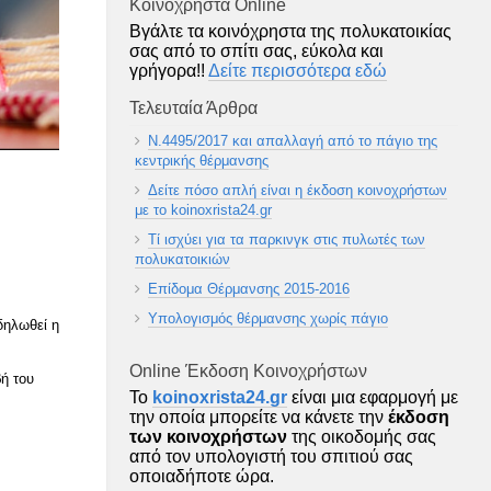
Κοινοχρηστα Online
Βγάλτε τα κοινόχρηστα της πολυκατοικίας
σας από το σπίτι σας, εύκολα και
γρήγορα!!
Δείτε περισσότερα εδώ
Τελευταία Άρθρα
Ν.4495/2017 και απαλλαγή από το πάγιο της
κεντρικής θέρμανσης
Δείτε πόσο απλή είναι η έκδοση κοινοχρήστων
με το koinoxrista24.gr
Τί ισχύει για τα παρκινγκ στις πυλωτές των
πολυκατοικιών
Επίδομα Θέρμανσης 2015-2016
Υπολογισμός θέρμανσης χωρίς πάγιο
δηλωθεί η
Online Έκδοση Κοινοχρήστων
βή του
To
koinoxrista24.gr
είναι μια εφαρμογή με
την οποία μπορείτε να κάνετε την
έκδοση
των κοινοχρήστων
της οικοδομής σας
από τον υπολογιστή του σπιτιού σας
οποιαδήποτε ώρα.