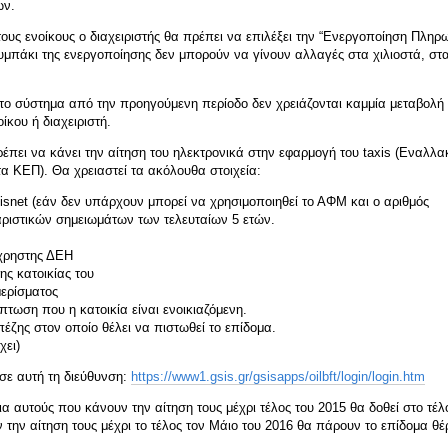
ων.
τους ενοίκους ο διαχειριστής θα πρέπει να επιλέξει την “Ενεργοποίηση Πληρ
πάκι της ενεργοποίησης δεν μπορούν να γίνουν αλλαγές στα χιλιοστά, στ
το σύστημα από την προηγούμενη περίοδο δεν χρειάζονται καμμία μεταβολ
κου ή διαχειριστή.
ρέπει να κάνει την αίτηση του ηλεκτρονικά στην εφαρμογή του taxis (Εναλλα
 τα ΚΕΠ). Θα χρειαστεί τα ακόλουθα στοιχεία:
xisnet (εάν δεν υπάρχουν μπορεί να χρησιμοποιηθεί το ΑΦΜ και ο αριθμός
αριστικών σημειωμάτων των τελευταίων 5 ετών.
όχρηστης ΔΕΗ
ης κατοικίας του
μερίσματος
πτωση που η κατοικία είναι ενοικιαζόμενη.
έζης στον οποίο θέλει να πιστωθεί το επίδομα.
χει)
 σε αυτή τη διεύθυνση:
https://www1.gsis.gr/gsisapps/oilbft/login/login.htm
α αυτούς που κάνουν την αίτηση τους μέχρι τέλος του 2015 θα δοθεί στο τέλ
 την αίτηση τους μέχρι το τέλος τον Μάιο του 2016 θα πάρουν το επίδομα θ