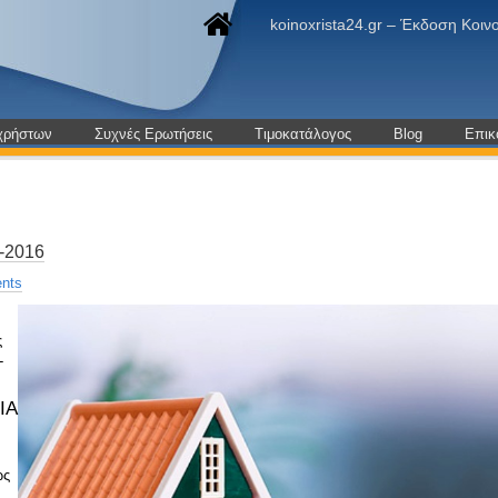
koinoxrista24.gr – Έκδοση Κο
χρήστων
Συχνές Ερωτήσεις
Τιμοκατάλογος
Blog
Επικ
-2016
nts
ς
-
ΙΑ
ς
ως