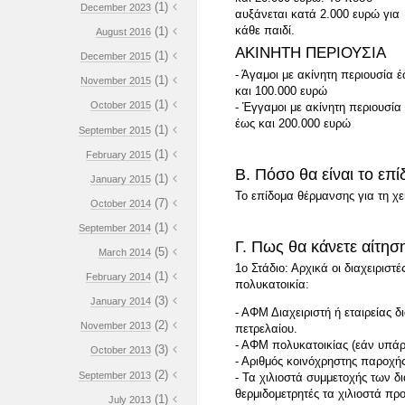
(1)
December 2023
αυξάνεται κατά 2.000 ευρώ για
κάθε παιδί.
(1)
August 2016
ΑΚΙΝΗΤΗ ΠΕΡΙΟΥΣΙΑ
(1)
December 2015
- Άγαμοι με ακίνητη περιουσία 
(1)
November 2015
και 100.000 ευρώ
(1)
October 2015
- Έγγαμοι με ακίνητη περιουσία
έως και 200.000 ευρώ
(1)
September 2015
(1)
February 2015
Β. Πόσο θα είναι το επ
(1)
January 2015
Το επίδομα θέρμανσης για τη χει
(7)
October 2014
(1)
September 2014
Γ. Πως θα κάνετε αίτησ
(5)
March 2014
1ο Στάδιο: Αρχικά οι διαχειριστ
(1)
February 2014
πολυκατοικία:
(3)
January 2014
- ΑΦΜ Διαχειριστή ή εταιρείας 
(2)
November 2013
πετρελαίου.
- ΑΦΜ πολυκατοικίας (εάν υπάρ
(3)
October 2013
- Αριθμός κοινόχρηστης παροχή
(2)
September 2013
- Τα χιλιοστά συμμετοχής των δ
θερμιδομετρητές τα χιλιοστά πρ
(1)
July 2013