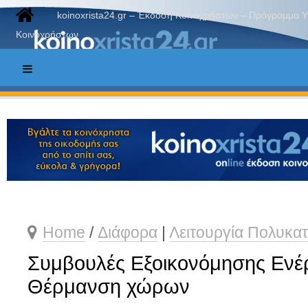
koinoxrista24.gr – Έκδοση Κοινοχρήστων – Πρόγραμμα 
Κοινοχρήστων
Home
/
Διάφορα
|
Λειτουργία Πολυκατ
Συμβουλές Εξοικονόμησης Ενέρ
Θέρμανση χώρων