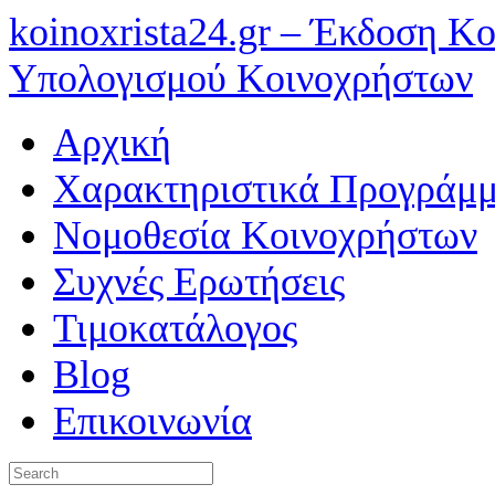
koinoxrista24.gr – Έκδοση 
Υπολογισμού Κοινοχρήστων
Αρχική
Χαρακτηριστικά Προγράμμ
Νομοθεσία Κοινοχρήστων
Συχνές Ερωτήσεις
Τιμοκατάλογος
Blog
Επικοινωνία