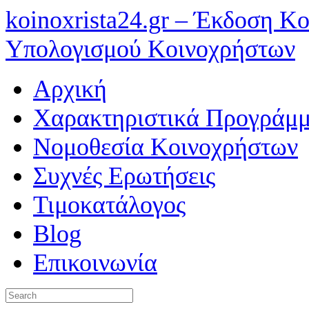
koinoxrista24.gr – Έκδοση 
Υπολογισμού Κοινοχρήστων
Αρχική
Χαρακτηριστικά Προγράμμ
Νομοθεσία Κοινοχρήστων
Συχνές Ερωτήσεις
Τιμοκατάλογος
Blog
Επικοινωνία