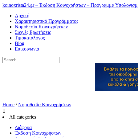
koinoxrista24.gr – Έκδοση Κοινοχρήστων – Πρόγραμμα Υπολογισ
Αρχική
Χαρακτηριστικά Προγράμματος
Νομοθεσία Κοινοχρήστων
Συχνές Ερωτήσεις
Τιμοκατάλογος
Blog
Επικοινωνία
Home
/
Νομοθεσία Κοινοχρήστων

All categories
Διάφορα
Έκδοση Κοινοχρήστων