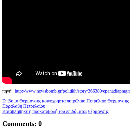
πηγή:
http://www.newsbomb.gr/politikh/story/366380/epanadiapragm
Επίδομα Θέρμανσης
κοινόχρηστα
πετρέλαιο
Πετρέλαιο Θέρμανσης
Παραλαβή Πετρελαίου
Καταβλήθηκε η προκαταβολή του επιδόματος θέρμανσης
Comments: 0