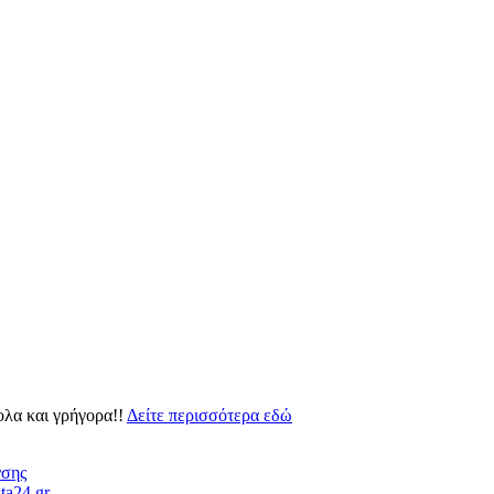
ολα και γρήγορα!!
Δείτε περισσότερα εδώ
νσης
ta24.gr