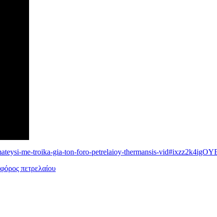
ateysi-me-troika-gia-ton-foro-petrelaioy-thermansis-vid#ixzz2k4igOY
φόρος πετρελαίου