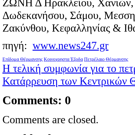
ΖΩΝΗ Δ Ηρακλείου, Χανιών, 
Δωδεκανήσου, Σάμου, Μεσσην
Ζακύνθου, Κεφαλληνίας & Ιθ
πηγή:
www.news247.gr
Επίδομα Θέρμανσης
Κοινοχρηστα Έξοδα
Πετρέλαιο Θέρμανσης
Η τελική συμφωνία για το πε
Κατάρρευση των Κεντρικών 
Comments: 0
Comments are closed.