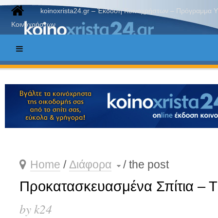
koinoxrista24.gr – Έκδοση Κοινοχρήστων – Πρόγραμμα 
Κοινοχρήστων
Home
/
Διάφορα
/ the post

Προκατασκευασμένα Σπίτια – Τ
by k24